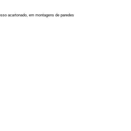
 gesso acartonado, em montagens de paredes
to (41)3656-2270